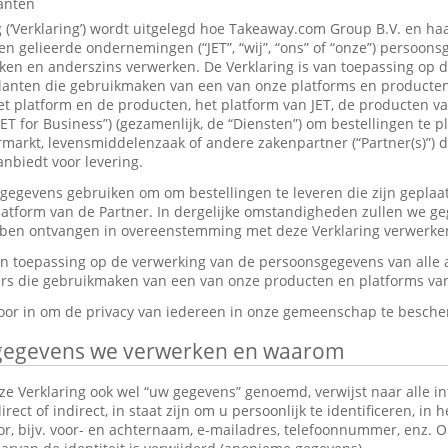
lanten
g (‘Verklaring’) wordt uitgelegd hoe Takeaway.com Group B.V. en ha
 gelieerde ondernemingen (“JET”, “wij”, “ons” of “onze”) persoon
en en anderszins verwerken. De Verklaring is van toepassing op 
anten die gebruikmaken van een van onze platforms en producten,
et platform en de producten, het platform van JET, de producten v
JET for Business”) (gezamenlijk, de “Diensten”) om bestellingen te p
markt, levensmiddelenzaak of andere zakenpartner (“Partner(s)”) d
nbiedt voor levering.
gevens gebruiken om om bestellingen te leveren die zijn geplaat
platform van de Partner. In dergelijke omstandigheden zullen we g
ebben ontvangen in overeenstemming met deze Verklaring verwerke
van toepassing op de verwerking van de persoonsgegevens van alle
s die gebruikmaken van een van onze producten en platforms van 
rvoor in om de privacy van iedereen in onze gemeenschap te besch
gegevens we verwerken en waarom
e Verklaring ook wel “uw gegevens” genoemd, verwijst naar alle in
ect of indirect, in staat zijn om u persoonlijk te identificeren, in 
tor, bijv. voor- en achternaam, e-mailadres, telefoonnummer, enz.