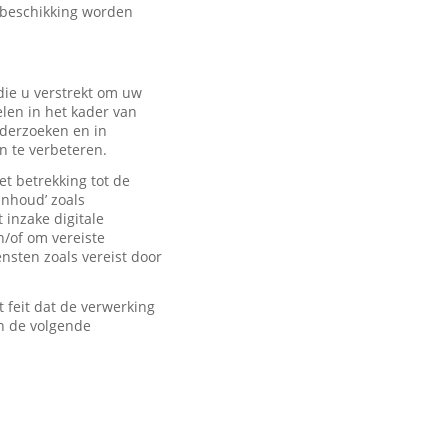
 beschikking worden
ie u verstrekt om uw
len in het kader van
derzoeken en in
n te verbeteren.
t betrekking tot de
inhoud’ zoals
 inzake digitale
n/of om vereiste
sten zoals vereist door
feit dat de verwerking
n de volgende