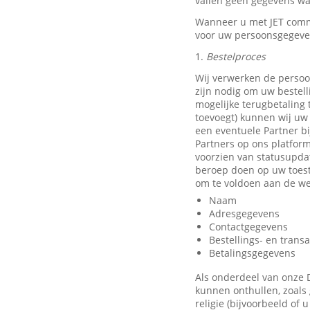
vallen geen gegevens waa
Wanneer u met JET comm
voor uw persoonsgegeve
1.
Bestelproces
Wij verwerken de persoo
zijn nodig om uw bestell
mogelijke terugbetaling
toevoegt) kunnen wij uw 
een eventuele Partner b
Partners op ons platfor
voorzien van statusupda
beroep doen op uw toest
om te voldoen aan de we
Naam
Adresgegevens
Contactgegevens
Bestellings- en trans
Betalingsgegevens
Als onderdeel van onze 
kunnen onthullen, zoals 
religie (bijvoorbeeld of