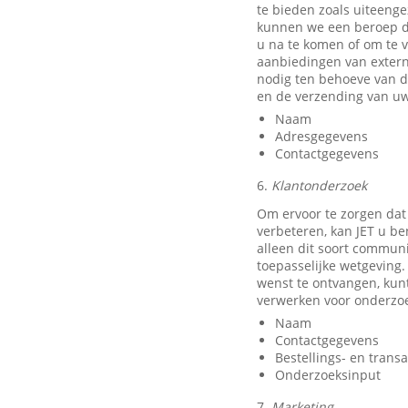
te bieden zoals uiteeng
kunnen we een beroep do
u na te komen of om te v
aanbiedingen van exter
nodig ten behoeve van d
en de verzending van uw
Naam
Adresgegevens
Contactgegevens
6.
Klantonderzoek
Om ervoor te zorgen dat
verbeteren, kan JET u b
alleen dit soort communi
toepasselijke wetgeving.
wenst te ontvangen, kun
verwerken voor onderzo
Naam
Contactgegevens
Bestellings- en trans
Onderzoeksinput
7.
Marketing