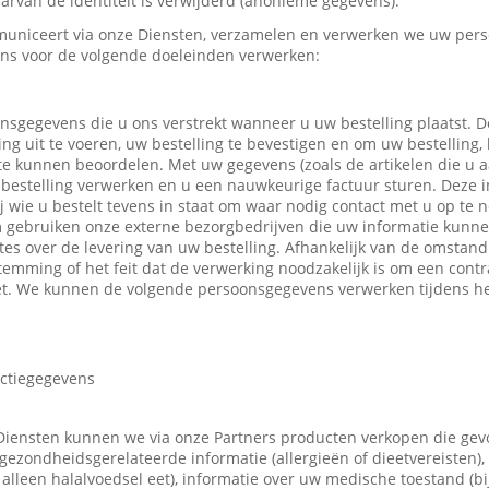
rvan de identiteit is verwijderd (anonieme gegevens).
uniceert via onze Diensten, verzamelen en verwerken we uw pers
ns voor de volgende doeleinden verwerken:
nsgegevens die u ons verstrekt wanneer u uw bestelling plaatst.
ing uit te voeren, uw bestelling te bevestigen en om uw bestelling,
 te kunnen beoordelen. Met uw gegevens (zoals de artikelen die u
bestelling verwerken en u een nauwkeurige factuur sturen. Deze in
ij wie u bestelt tevens in staat om waar nodig contact met u op t
m gebruiken onze externe bezorgbedrijven die uw informatie kunn
tes over de levering van uw bestelling. Afhankelijk van de omsta
emming of het feit dat de verwerking noodzakelijk is om een contr
t. We kunnen de volgende persoonsgegevens verwerken tijdens he
actiegegevens
Diensten kunnen we via onze Partners producten verkopen die ge
gezondheidsgerelateerde informatie (allergieën of dieetvereisten),
 u alleen halalvoedsel eet), informatie over uw medische toestand (b