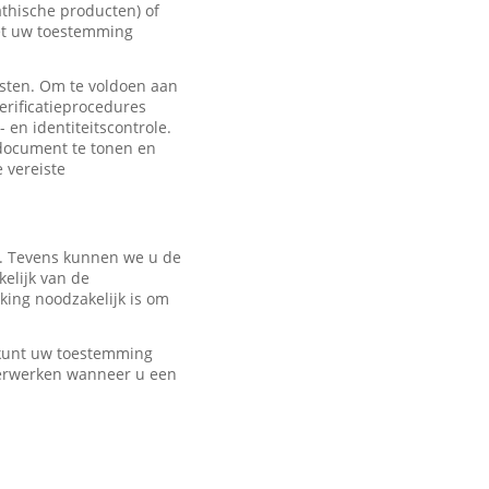
hische producten) of
met uw toestemming
sten. Om te voldoen aan
erificatieprocedures
 en identiteitscontrole.
edocument te tonen en
e vereiste
r. Tevens kunnen we u de
elijk van de
ing noodzakelijk is om
U kunt uw toestemming
verwerken wanneer u een