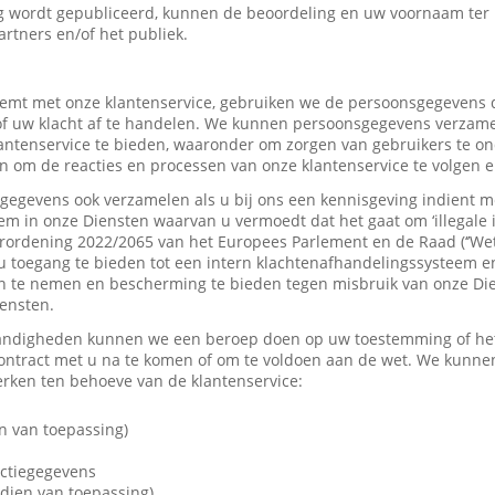
 wordt gepubliceerd, kunnen de beoordeling en uw voornaam ter
artners en/of het publiek.
mt met onze klantenservice, gebruiken we de persoonsgegevens d
f uw klacht af te handelen. We kunnen persoonsgegevens verzame
tenservice te bieden, waaronder om zorgen van gebruikers te on
 om de reacties en processen van onze klantenservice te volgen e
gevens ook verzamelen als u bij ons een kennisgeving indient me
em in onze Diensten waarvan u vermoedt dat het gaat om ‘illegale 
rordening 2022/2065 van het Europees Parlement en de Raad (‘’Wet
u toegang te bieden tot een intern klachtenafhandelingssysteem e
 te nemen en bescherming te bieden tegen misbruik van onze Dien
iensten.
andigheden kunnen we een beroep doen op uw toestemming of het 
contract met u na te komen of om te voldoen aan de wet. We kunne
ken ten behoeve van de klantenservice:
n van toepassing)
actiegegevens
dien van toepassing)