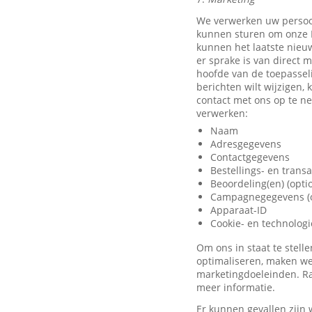
We verwerken uw persoo
kunnen sturen om onze D
kunnen het laatste nieu
er sprake is van direct 
hoofde van de toepassel
berichten wilt wijzigen,
contact met ons op te 
verwerken:
Naam
Adresgegevens
Contactgegevens
Bestellings- en trans
Beoordeling(en) (opti
Campagnegegevens (o
Apparaat-ID
Cookie- en technolog
Om ons in staat te stel
optimaliseren, maken we
marketingdoeleinden. Ra
meer informatie.
Er kunnen gevallen zijn