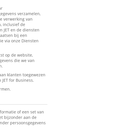
ar
sgegevens verzamelen,
de verwerking van
 inclusief de
an JET en de diensten
laatsen bij een
ie via onze Diensten
st op de website,
egevens die we van
n.
 aan klanten toegewezen
JET for Business.
ermen.
formatie of een set van
het bijzonder aan de
 Onder persoonsgegevens