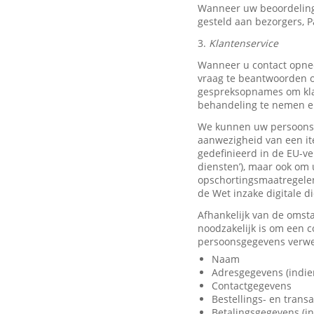
Wanneer uw beoordeling
gesteld aan bezorgers, P
3.
Klantenservice
Wanneer u contact opnee
vraag te beantwoorden o
gespreksopnames om klan
behandeling te nemen en
We kunnen uw persoonsge
aanwezigheid van een it
gedefinieerd in de EU-ve
diensten’), maar ook om 
opschortingsmaatregelen
de Wet inzake digitale d
Afhankelijk van de omst
noodzakelijk is om een 
persoonsgegevens verwer
Naam
Adresgegevens (indie
Contactgegevens
Bestellings- en trans
Betalingsgegevens (in