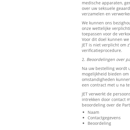
medische apparaten, ge
over uw seksuele geaard
verzamelen en verwerke
We kunnen ons bezighou
onze wettelijke verplich
toepassen voor de verkoo
Voor dit doel kunnen we
JET is niet verplicht om 
verificatieprocedure.
2.
Beoordelingen over pa
Na uw bestelling wordt 
mogelijkheid bieden om e
omstandigheden kunnen w
een contract met u na t
JET verwerkt de persoon
intrekken door contact
beoordeling over de Part
Naam
Contactgegevens
Beoordeling