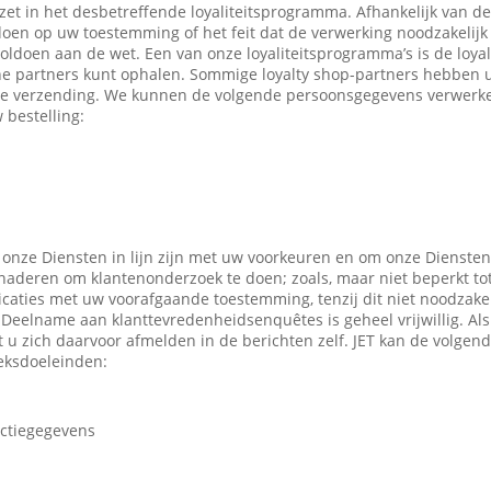
ezet in het desbetreffende loyaliteitsprogramma. Afhankelijk van 
en op uw toestemming of het feit dat de verwerking noodzakelijk 
oldoen aan de wet. Een van onze loyaliteitsprogramma’s is de loyal
ne partners kunt ophalen. Sommige loyalty shop-partners hebben
e verzending. We kunnen de volgende persoonsgegevens verwerken
 bestelling:
 onze Diensten in lijn zijn met uw voorkeuren en om onze Diensten
enaderen om klantenonderzoek te doen; zoals, maar niet beperkt to
caties met uw voorafgaande toestemming, tenzij dit niet noodzakeli
 Deelname aan klanttevredenheidsenquêtes is geheel vrijwillig. Al
t u zich daarvoor afmelden in de berichten zelf. JET kan de volge
eksdoeleinden:
actiegegevens