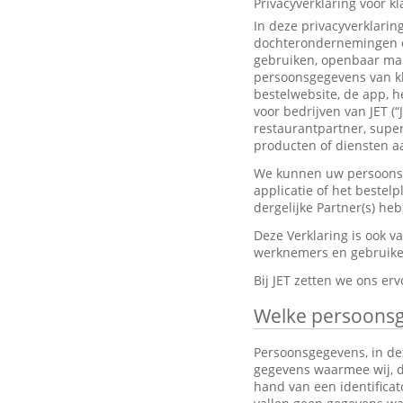
Privacyverklaring voor k
In deze privacyverklarin
dochterondernemingen en
gebruiken, openbaar mak
persoonsgegevens van kl
bestelwebsite, de app, h
voor bedrijven van JET (“
restaurantpartner, super
producten of diensten aa
We kunnen uw persoonsge
applicatie of het bestel
dergelijke Partner(s) h
Deze Verklaring is ook 
werknemers en gebruiker
Bij JET zetten we ons e
Welke persoons
Persoonsgegevens, in dez
gegevens waarmee wij, dir
hand van een identifica