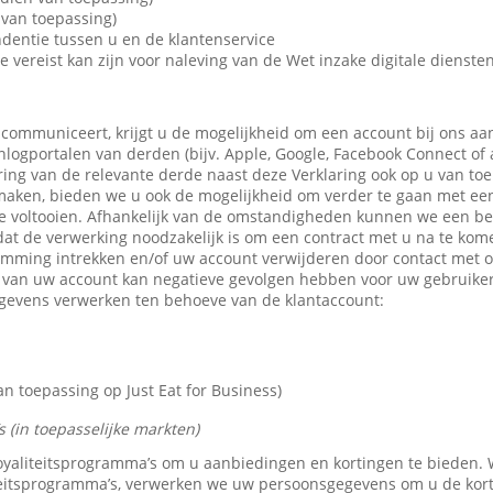
van toepassing)
dentie tussen u en de klantenservice
e vereist kan zijn voor naleving van de Wet inzake digitale dienste
 communiceert, krijgt u de mogelijkheid om een account bij ons aa
 inlogportalen van derden (bijv. Apple, Google, Facebook Connect of
ring van de relevante derde naast deze Verklaring ook op u van toe
maken, bieden we u ook de mogelijkheid om verder te gaan met een 
e voltooien. Afhankelijk van de omstandigheden kunnen we een b
dat de verwerking noodzakelijk is om een contract met u na te kom
emming intrekken en/of uw account verwijderen door contact met 
n van uw account kan negatieve gevolgen hebben voor uw gebruike
gevens verwerken ten behoeve van de klantaccount:
 toepassing op Just Eat for Business)
 (in toepasselijke markten)
 loyaliteitsprogramma’s om u aanbiedingen en kortingen te bieden
teitsprogramma’s, verwerken we uw persoonsgegevens om u de kor