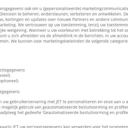
nsgegevens ook om u (gepersonaliseerde) marketingcommunicatie
iensten te beheren, ondersteunen, verbeteren en ontwikkelen. De
ws, kortingen en updates over nieuwe Partners en andere communi
marketing. We vertrouwen op uw toestemming, tenzij uw toestemming
ijke wetgeving. Wanneer u uw voorkeuren met betrekking tot het o
 kunt u zich afmelden via de afmeldlink in de berichten, in uw accou
nemen. We kunnen voor marketingdoeleinden de volgende categori
actiegegevens
oneel)
ptioneel)
iegegevens
len uw gebruikerservaring met JET te personaliseren en onze aan u
 mogelijk gebruik van geautomatiseerde besluitvorming en profile
adpleeg het gedeelte ‘Geautomatiseerde besluitvorming en profile
 waarin JET uw persoonsgegevens kan verwerken voor het promote