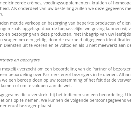
medicineerde crèmes, voedingssupplementen, kruiden of homeopat
heid. Als onderdeel van uw bestelling zullen we deze gegevens 
n.
den met de verkoop en bezorging van beperkte producten of dien
tingen zoals opgelegd door de toepasselijke wetgeving kunnen wij v
p en bezorging van deze producten, met inbegrip van uw leeftijds-
 u vragen om een geldig, door de overheid uitgegeven identificati
z’n Diensten uit te voeren en te voltooien als u niet meewerkt aan d
rtners en bezorgers
u mogelijk verzocht om een beoordeling van de Partner of bezorge
en beoordeling over Partners en/of bezorgers in te dienen. Afhank
e een beroep doen op uw toestemming of het feit dat de verwerk
e komen of om te voldoen aan de wet.
sgegevens die u verstrekt bij het indienen van een beoordeling. 
 met ons op te nemen. We kunnen de volgende persoonsgegevens 
ner en/of bezorger plaatst: